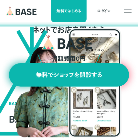
無料ではじめる
ログイン
ネ
ッ
ト
でお店を開くなら
月額費用0円
無料でショップを開設する
BASEの強み
BASEが強い3つの理由