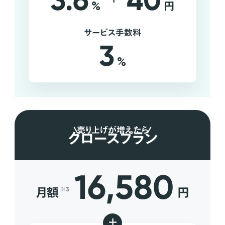
3.6
40
%
円
サービス手数料
3
%
売り上げが増えたら
グロースプラン
16,580
月額
円
※3
+