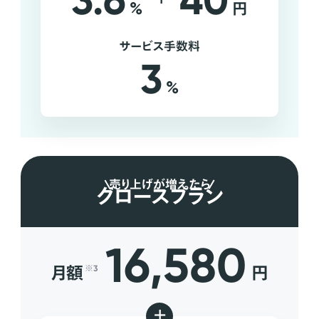
3.6
40
%
円
サービス手数料
3
%
売り上げが増えたら
グロースプラン
16,580
月額
円
※3
+