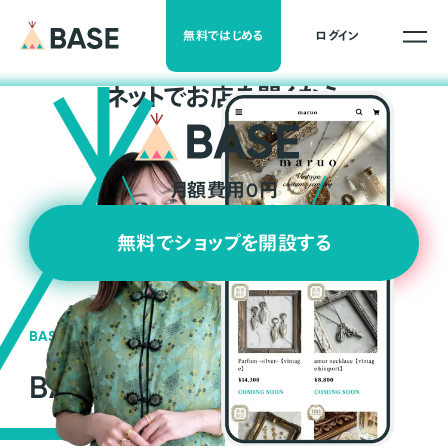
無料ではじめる
ログイン
ネ
ッ
ト
でお店を開くなら
月額費用0円
無料でショップを開設する
BASEの強み
BASEが強い3つの理由