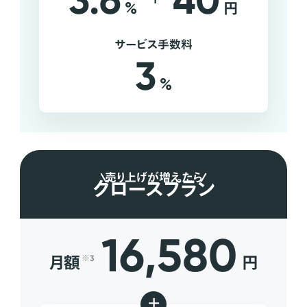
3.6
40
%
円
サービス手数料
3
%
売り上げが増えたら
グロースプラン
16,580
月額
円
※3
+