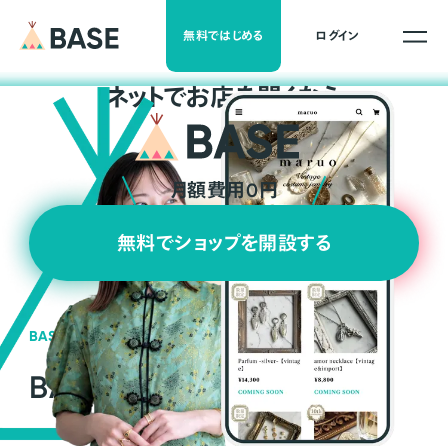
無料ではじめる
ログイン
ネ
ッ
ト
でお店を開くなら
月額費用0円
無料でショップを開設する
BASEの強み
BASEが強い3つの理由