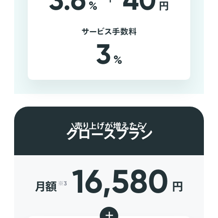
3.6
40
%
円
サービス手数料
3
%
売り上げが増えたら
グロースプラン
16,580
月額
円
※3
+