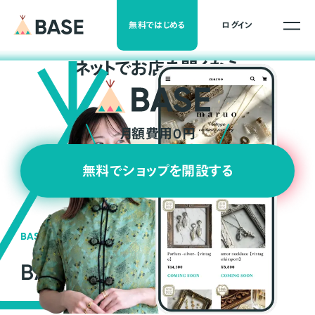
無料ではじめる
ログイン
ネ
ッ
ト
でお店を開くなら
月額費用0円
無料でショップを開設する
BASEの強み
BASEが強い3つの理由