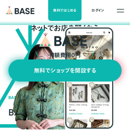
無料ではじめる
ログイン
ネ
ッ
ト
でお店を開くなら
月額費用0円
無料でショップを開設する
BASEの強み
BASEが強い3つの理由