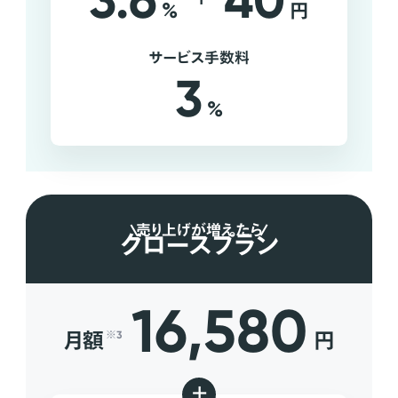
3.6
40
%
円
サービス手数料
3
%
売り上げが増えたら
グロースプラン
16,580
月額
円
※3
+